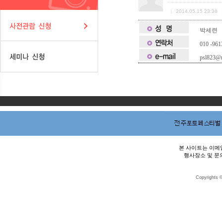
|
2014.05.15 23:38
박세련
010 -961
psl823@
본 사이트는 이메일
행사장소 및 문의
Copyrights ©