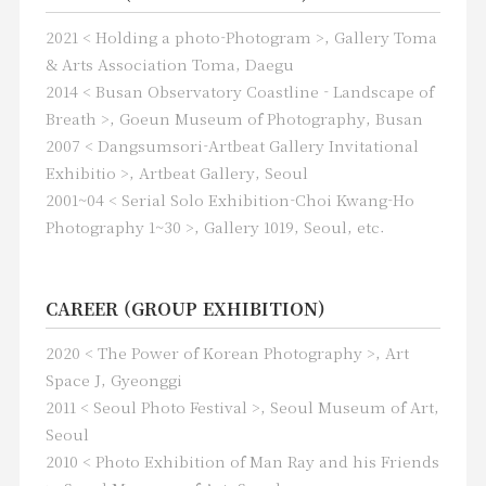
of his father-in-law and mother-in-law
2021 < Holding a photo-Photogram >, Gallery Toma
sequentially. Through the moment
they died, he not only talked about the
& Arts Association Toma, Daegu
life and death of his closest family,
2014 < Busan Observatory Coastline - Landscape of
but also became an opportunity to
Breath >, Goeun Museum of Photography, Busan
realize that all humans eventually die,
2007 < Dangsumsori-Artbeat Gallery Invitational
not just people living and live and die.
Exhibitio >, Artbeat Gallery, Seoul
His work is a very important project
2001~04 < Serial Solo Exhibition-Choi Kwang-Ho
that extends from the story of the
Photography 1~30 >, Gallery 1019, Seoul, etc.
family to human life and death.
On the second floor of Jeonju Art
CAREER (GROUP EXHIBITION)
Gallery, you can see his experimental
work tendencies. Through this
2020 < The Power of Korean Photography >, Art
exhibition, you can meet his early
Space J, Gyeonggi
work, photogram series, and multiple
2011 < Seoul Photo Festival >, Seoul Museum of Art,
exposure projects at the Shingu
Seoul
university. His early works, which he
2010 < Photo Exhibition of Man Ray and his Friends
filmed during university days, are