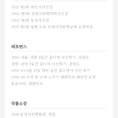
방식을 발견했다는데 큰 의의가 있다. 다중
2015 제2회 최민식사진상
노출 프로젝트 또한 그의 실험적인 작업
2006 제5회 강원다큐멘터리사진상
정신을 만나 볼 수 있는 좋은 작업들이다.
2002 제1회 동강사진상
삶과 죽음에 대한 고민의 흔적, 그리고
사람들과 사회를 한 화면 속에 겹쳐
1999 제3회 일본 도쿄 국제사진비엔날레 교세라상
표현하면서 그는 지속적으로 그의 고민을,
이야기를 우리에게 전달하고 있다.
퍼포먼스
2006 서울~강릉 8일간 걸이며 사진찍기, 강원도
2. 새로운 방향으로의 모색_Paul
강릉~삼척 5일간 걸으며 사진찍기, 강원도
Rho,최은주
1955~03 8월 15일 하루 동안 걸으면서 사진 찍기
최광호 작가와 함께 선보이는 Paul Rho,
최은주 작가는 사진 매체의 새로운
1998~00 우리 땅 크게 느끼기-대한민국 해안선 오천
방향으로의 모색을 이야기 할 수 있다.
킬로미터, 대한민국
작품소장
2018 동강사진박물관, 영월
1. "Wheel of life"_Kwangho