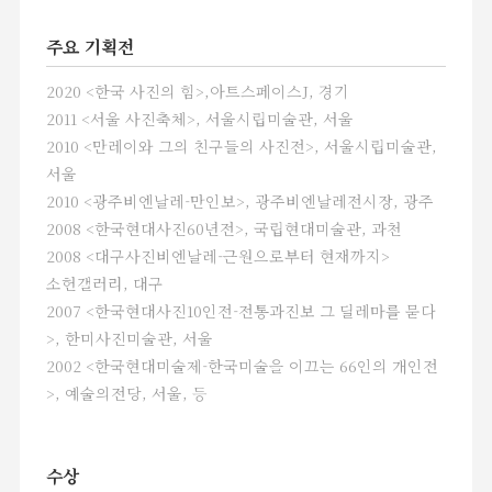
개인적이 아닌, 인간 모두가 결국은 죽는다고
주요 기획전
깨닫게 되는 기회가 되었다. 그의 작업은
이를 계기로 가족의 이야기에서 인간의 삶과
2020 <한국 사진의 힘>,아트스페이스J, 경기
죽음으로 확장되는 매우 중요한
2011 <서울 사진축체>, 서울시립미술관, 서울
프로젝트이다.
2010 <만레이와 그의 친구들의 사진전>, 서울시립미술관,
전주아트갤러리 2층에서는 그의 실험적인
서울
작업 성향을 만나 볼 수 있다. 그의 신구대학
2010 <광주비엔날레-만인보>, 광주비엔날레전시장, 광주
초기 작업, 포토그램 시리즈, 다중 노출
2008 <한국현대사진60년전>, 국립현대미술관, 과천
프로젝트를 이번 전시를 통해 직접 만날 볼
2008 <대구사진비엔날레-근원으로부터 현재까지>
수 있다. 그가 신구대학 시절 촬영한 그의
소헌갤러리, 대구
초창기 작업들은 과감한 구도와 몇 십년 전에
2007 <한국현대사진10인전-전통과진보 그 딜레마를 묻다
촬영되었음에도 불구하고 세월의 흔적을
>, 한미사진미술관, 서울
느낄 수 없는 수작들이다. 또한 생명의
2002 <한국현대미술제-한국미술을 이끄는 66인의 개인전
근원에 대해 이야기 하고 있는 포토그램
>, 예술의전당, 서울, 등
시리즈는 꽃, 작물, 씨앗을 채집해 형상화
하는 것으로, 감광제를 바른 인화지 위에
직접 피사체를 올려놓고 빛을 비춰 그림자를
수상
얻은 후 인화하는 방식으로 자신만의 독창적