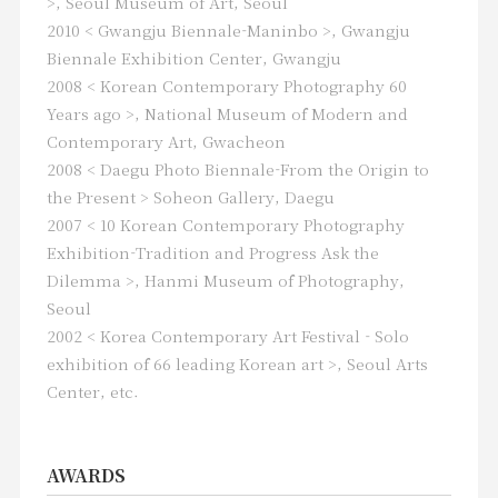
masterpieces which cannot feel the
>, ​​Seoul Museum of Art, Seoul
traces of time despite working with
2010 < Gwangju Biennale-Maninbo >, Gwangju
dramatic composition and being
Biennale Exhibition Center, Gwangju
filmed decades ago. In addition, the
2008 < Korean Contemporary Photography 60
photogram series, which talks about
Years ago >, National Museum of Modern and
the origin of life, collects and shapes
Contemporary Art, Gwacheon
flowers, crops, and seeds, and is
2008 < Daegu Photo Biennale-From the Origin to
significant in that it has discovered its
the Present > Soheon Gallery, Daegu
own original method by placing a
2007 < 10 Korean Contemporary Photography
subject directly on a photoreceptor-
Exhibition-Tradition and Progress Ask the
coated photographic paper, shining
Dilemma >, Hanmi Museum of Photography,
light, obtaining a shadow, and
Seoul
printing it. Multi-exposure projects
are also good works to meet his
2002 < Korea Contemporary Art Festival - Solo
experimental work ethos. He
exhibition of 66 leading Korean art >, Seoul Arts
continues to convey his worries and
Center, etc.
stories to us with overlapping his
worries and concerns about life and
death, and people and society on one
AWARDS
screen.