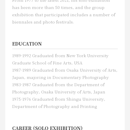
From 1977 to the latest 2021, his solo exhibition
Miryang, you are overwhelmed by the
has been more than 50 times, and the group
amount of work he has made
exhibition that participated includes a number of
throughout his life (Relatively recently
biennales and photo festivals.
he started painting, too.). His photos
consistently reveal several important
keywords, starting with his photos
EDUCATION
from his college days at Shingu
University, which was first covered at
1989-1992 Graduated from New York University
the 15th Jeonju Photo Festival. Self-
Graduate School of Fine Arts, USA
portrait, body, family, and daily life
1987-1989 Graduated from Osaka University of Arts,
history with them, the birth and death
Japan, majoring in Documentary Photography
of life naturally experienced in it,
1983-1987 Graduated from the Department of
form the first bundle in his working
Photography, Osaka University of Arts, Japan
life.
1975-1976 Graduated from Shingu University,
Department of Photography and Printing
The ‘Family Man’, which is presented
on the first floor of Jeonju Art Gallery,
the main exhibition hall, consists of a
total of 14 photos, showing the deaths
CAREER (SOLO EXHIBITION)