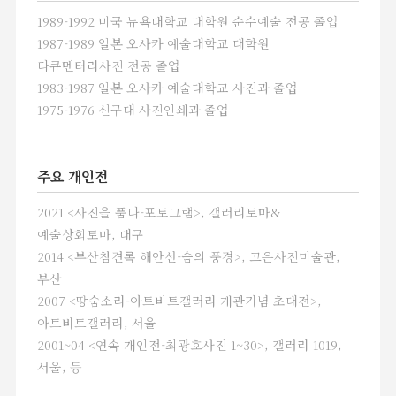
그는 무서우리만큼 작업에만 몰두했다. 그의
1989-1992 미국 뉴욕대학교 대학원 순수예술 전공 졸업
밀양 작업실을 방문해보면 그가 평생에 걸쳐
1987-1989 일본 오사카 예술대학교 대학원
만들어온 작업의 양에 압도된다.(비교적 최근
다큐멘터리사진 전공 졸업
그는 그림도 그리기 시작했다.) 그의
1983-1987 일본 오사카 예술대학교 사진과 졸업
사진에는 이번 15회 전주사진축제에서
처음으로 다루는 신구대학교 대학시절
1975-1976 신구대 사진인쇄과 졸업
사진부터 한결 같이 몇가지 주요한 키워드를
드러낸다. 자기자신(Self-portrait), 신체,
가족, 그리고 그들과 함께하는 일상적인
주요 개인전
생활사, 그 안에서 자연스레 겪은 삶의
탄생과 죽음이 그의 작업 인생에서 첫 묶음을
2021 <사진을 품다-포토그램>, 갤러리토마&
형성한다.
예술상회토마, 대구
2014 <부산참견록 해안선-숨의 풍경>, 고은사진미술관,
메인 전시장인 전주아트갤러리 1층에서
부산
선보이는 ‘Family Man’은 총 14점의
2007 <땅숨소리-아트비트갤러리 개관기념 초대전>,
사진으로 이뤄져 있으며, 그의 장인과 장모의
아트비트갤러리, 서울
죽음을 순차적으로 보여주고 있다. 장인과
2001~04 <연속 개인전-최광호사진 1~30>, 갤러리 1019,
장모가 죽는 순간을 통해 그는 그의 가장
서울, 등
가까운 가족의 삶과 죽음에 대해 이야기 할
뿐만 아니라, 사람이 살고 죽는 일이