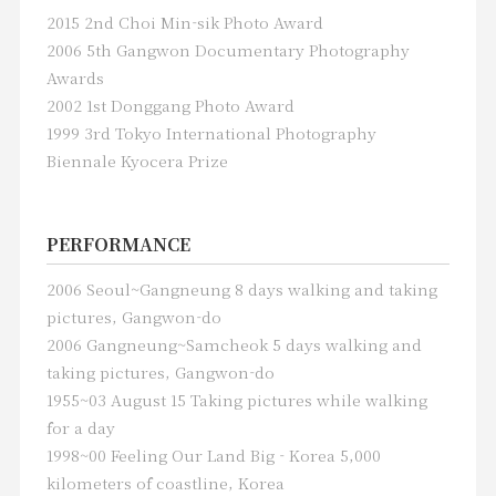
2015 2nd Choi Min-sik Photo Award
2006 5th Gangwon Documentary Photography
2. Search for a new
Awards
2002 1st Donggang Photo Award
direction_Paul Rho,Eun joo
Artist Paul Rho and Eunjoo Choi who
1999 3rd Tokyo International Photography
Choi
exhibit with Kwangho Choi can discuss
Biennale Kyocera Prize
about the search for a new direction in
the photographic media.
PERFORMANCE
2006 Seoul~Gangneung 8 days walking and taking
pictures, Gangwon-do
2006 Gangneung~Samcheok 5 days walking and
taking pictures, Gangwon-do
1955~03 August 15 Taking pictures while walking
for a day
1998~00 Feeling Our Land Big - Korea 5,000
kilometers of coastline, Korea