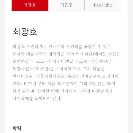
최광호
최은주
Paul Rho
1. "Wheel of life"_최광호
한 생명이 사그라지는 과정을 사진으로
촬영한 그의 작업은, 여러 사람들에게
최광호
충격적으로 다가온다. 그가 자신의 작업에서
가장 자주 그리고 오래 다룬 본인의
최광호 사진작가는 신구대학 사진과를 졸업한 후 일본
가족사진에서 또한 나체의 다수가 등장한다.
그의 작업이 발표 된지 오랜 시간이
오사카 예술대학과 대학원을 거쳐 뉴욕 NYU에서는 사진을
지났음에도, 사람들은 그의 사진에
수학하였다. 도쿄국제사진비엔날레 교세라상(1999년),
익숙해지지 않는다. 하지만 작가는 그때나
동강사진상(2002년)을 수상하였으며, 그의 작품은
지금이나 진솔하게 단 하나의 이야기를 하고
현대미술관, 서울시립미술관, 동강사진미술관에 소장되어
있다. 그는 무언가 찍기 위해 계획을
있다. 1977년 부터 최근 2021년까지 그의 개인전은 50여
세우거나, 사진으로 담아내기 위해 시간을
회가 넘으며, 참여한 단체 전시에는 다수의 비엔날레와
마련하고 노력한다기 보다는 변해가는 그의
사진축제를 포함되어 있다.
삶의 한 단면을 사진 속에 그대로 담아내고
있을 뿐이다.
그는 사진 이외의 다른 분야에는 관심을 두지
학력
않는다. 1973년 사진을 시작 한 후 지금까지