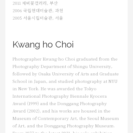
2011 제비꽃갤러리, 부산
Choi
His work, which photographed the
2006 국립현대미술관, 과천
process of a life dying down, comes as
2005 서울시립미술관, 서울
a shock to many people. Many of his
nudity also appear in his family
photos, which he has dealt with most
Kwang ho Choi
frequently and for a long time in his
work. Even after a long time since his
work was announced, people are not
Photographer Kwang-ho Choi graduated from the
used to his photos. But he is telling a
Photography Department of Shingu University,
single story honestly, then and now.
followed by Osaka University of Arts and Graduate
Rather than planning or trying to take
School in Japan, and studied photography at NYU
photos, he just captures a changing
in New York. He was awarded the Tokyo
aspect of his life in photos.
International Photography Biennale Kyocera
Award (1999) and the Donggang Photography
He doesn't care about anything other
Award (2002), and his works are housed in the
than photography. Since starting
Museum of Contemporary Art, the Seoul Museum
photography in 1973, he has been
of Art, and the Donggang Photography Museum.
frighteningly concentrated on his
work. When you visit his studio in